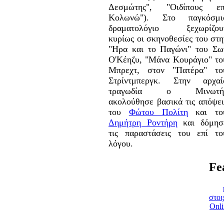
Δεσμώτης", "Οιδίπους επ
Κολωνώ"). Στο παγκόσμι
δραματολόγιο ξεχωρίζου
κυρίως οι σκηνοθεσίες του στη
"Ηρα και το Παγώνι" του Σω
Ο'Κέηζυ, "Μάνα Κουράγιο" το
Μπρεχτ, στον "Πατέρα" το
Στρίντμπεργκ. Στην αρχαί
τραγωδία ο Μινωτή
ακολούθησε βασικά τις απόψει
του
Φώτου Πολίτη
και το
Δημήτρη Ροντήρη
και δόμησ
τις παραστάσεις του επί το
λόγου.
Fe
στοι
Onli