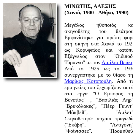
ΜΙΝΩΤΗΣ, ΑΛΕΞΗΣ
(Χανιά, 1900 - Αθήνα, 1990)
Μεγάλος ηθοποιός κα
σκηνοθέτης του θεάτρου
Εμφανίστηκε για πρώτη φορ
στη σκηνή στα Χανιά το 192
ως Κορυφαίος και κατόπι
Εξάγγελος στον "Οιδίποδ
Τύραννο" με τον
Αιμίλιο Βεάκ
Από το 1925 ως το 193
συνεργάστηκε με το θίασο τη
Μαρίκας Κοτοπούλη
. Από τι
ερμηνείες του ξεχωρίζουν αυτέ
στα έργα "Ο Εμπορος τη
Βενετίας" , "Βασιλιάς Ληρ"
"Βρυκόλακες", "Πέερ Γκυντ"
"Μάκβεθ", "Αμλετ"
Σκηνοθέτησε αρχαία τραγωδί
("Εκάβη", "Αντιγόνη"
"Φοίνισσες", "Προμηθεύ