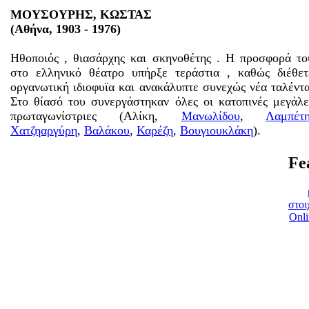
ΜΟΥΣΟΥΡΗΣ, ΚΩΣΤΑΣ
(Αθήνα, 1903 - 1976)
Ηθοποιός , θιασάρχης και σκηνοθέτης . Η προσφορά το
στο ελληνικό θέατρο υπήρξε τεράστια , καθώς διέθετ
οργανωτική ιδιοφυϊα και ανακάλυπτε συνεχώς νέα ταλέντα
Στο θίασό του συνεργάστηκαν όλες οι κατοπινές μεγάλε
πρωταγωνίστριες (Αλίκη,
Μανωλίδου
,
Λαμπέτ
Χατζηαργύρη
,
Βαλάκου
,
Καρέζη
,
Βουγιουκλάκη
).
Fe
στοι
Onli