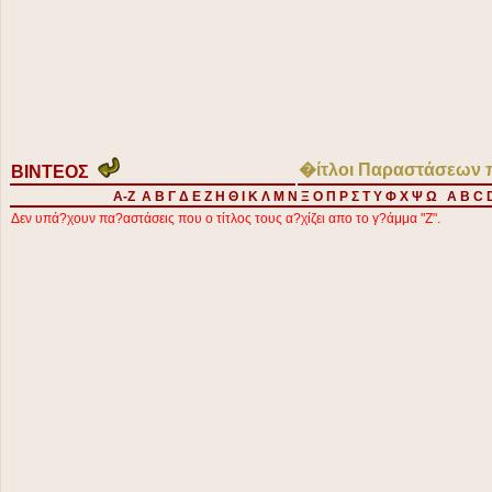
�ίτλοι Παραστάσεων π
ΒΙΝΤΕΟΣ
A-Z
Α
Β
Γ
Δ
Ε
Ζ
Η
Θ
Ι
Κ
Λ
Μ
Ν
Ξ
Ο
Π
Ρ
Σ
Τ
Υ
Φ
Χ
Ψ
Ω
A
B
C
Δεν υπά?χουν πα?αστάσεις που ο τίτλος τους α?χίζει απο το γ?άμμα "Ζ".