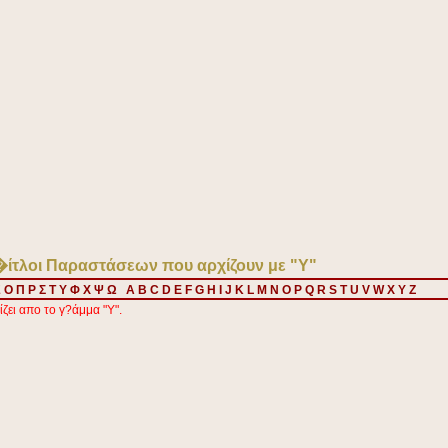
�ίτλοι Παραστάσεων που αρχίζουν με "Y"
Ξ
Ο
Π
Ρ
Σ
Τ
Υ
Φ
Χ
Ψ
Ω
A
B
C
D
E
F
G
H
I
J
K
L
M
N
O
P
Q
R
S
T
U
V
W
X
Y
Z
ζει απο το γ?άμμα "Y".