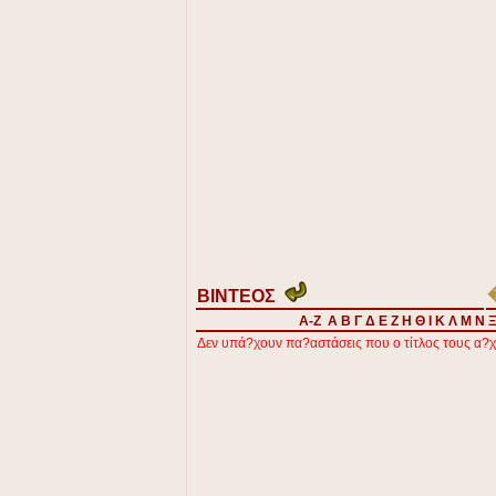
ΒΙΝΤΕΟΣ
A-Z
Α
Β
Γ
Δ
Ε
Ζ
Η
Θ
Ι
Κ
Λ
Μ
Ν
Δεν υπά?χουν πα?αστάσεις που ο τίτλος τους α?χί