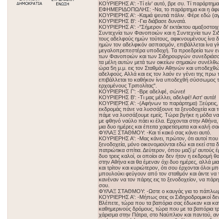
ΚΟΥΡΙΕΡΗΣ Α': -Τί είν' αυτό, βρε συ. Τί παράρτημα
ΕΦΗΜΕΡΙΔΟΠΩΛΗΣ: -Να, το παράρτημα και η άφιξ
ΚΟΥΡΙΕΡΗΣ Α': -Καμιά ψευτιά πάλιν. Φέρε εδώ (αγ
ΚΟΥΡΙΕΡΗΣ Β': -Για διάβασε δυνατά.
ΚΟΥΡΙΕΡΗΣ Α': -"Σήμερον δι' εκτάκτου αμαξοστοιχί
Συντεχνία των Φανοποιών και η Συντεχνία των Σι
τους αδελφούς ημών τούτους, αφικνουμένους ίνα 
ημών τον αδελφικόν ασπασμόν, επιβάλλεται ίνα γί
μεγαλοπρεπεστέρα υποδοχή. Τα προεδρεία των ε
των Φανοποιών και των Σιδηρουργών συνεδριάσα
τα μέλη αυτών μετά των οικείων σημαιών συνέλθ
ώρα 5η μ.μ. εις τον Σταθμόν Αθηνών και υποδεχθ
αδελφούς. Αλλά και εις τον λαόν εν γένει της πρω 
επιβάλλεται το καθήκον ίνα υποδεχθή σύσσωμος 
ερχομένους Τριπολίτας".
ΚΟΥΡΙΕΡΗΣ Γ': -Βρε αδελφέ, σώνει!
ΚΟΥΡΙΕΡΗΣ Β': -Τι μας μέλλει, αδελφέ! Αστ' αυτά!
ΚΟΥΡΙΕΡΗΣ Α': -(Αφήνων το παράρτημα) Ξεύρεις, φ
εκδρομάς πάνε να λυσσάξουνε τα ξενοδοχεία και τ
πάμε να λυσσάξουμε εμείς. Τώρα βγήκε η μόδα να
με φθηνό ναύλο πάει κι έλα. Ερχονται στην Αθήνα,
μια δυο ημέρες και έπειτα χαιρετίσματα και καλή σα
ΦΥΛΑΞ ΣΤΑΘΜΟΥ: -Και τί κακό σας κάνει αυτό.
ΚΟΥΡΙΕΡΗΣ Α': -Μας κάνει, πρώτον, ότι αυτοί που 
ξενοδοχεία, μόνο οικονομιούνται εδώ και εκεί στα δ
πατριώτικα σπίτια. Δεύτερον, όπου μαζί μ' αυτούς έ
δυο τρεις καλοί, οι οποίοι αν δεν ήτον η εκδρομή 
στην Αθήνα και θα έμεναν όχι δυο ημέρες, αλλά μι
και τρίτον και κυριώτερον, ότι σου έρχονται όλοι μ
μπουλούκι φεύγουν από τον σταθμόν και άιντε να
κανέναν να τον πάρης εις το ξενοδοχείον, να πάρη
σου.
ΦΥΛΑΞ ΣΤΑΘΜΟΥ: -Ωστε ο καυγάς για το πάπλω
ΚΟΥΡΙΕΡΗΣ Α': -Μήπως σεις οι Σιδηροδρομικοί δεν
Βλέπετε, τώρα που τα βαπόρια σας έδωκαν και κα
καθημερινούς δρόμους, τώρα που με τα βαπόρια τρ
χάρισμα στην Πάτρα, στο Ναύπλιον και παντού, αν