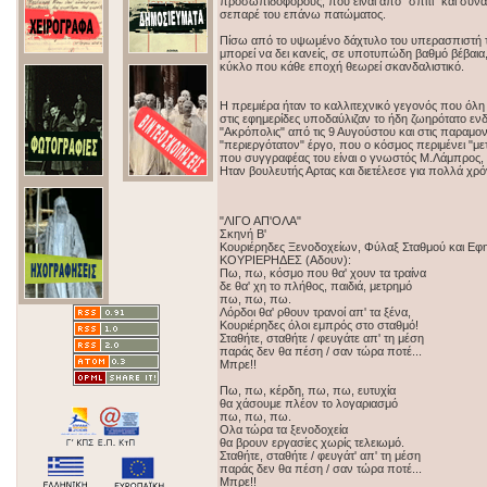
προσωπιδοφόρους, που είναι από "σπίτι" και συνα
σεπαρέ του επάνω πατώματος.
Πίσω από το υψωμένο δάχτυλο του υπερασπιστή της
μπορεί να δει κανείς, σε υποτυπώδη βαθμό βέβαια
κύκλο που κάθε εποχή θεωρεί σκανδαλιστικό.
Η πρεμιέρα ήταν το καλλιτεχνικό γεγονός που όλη
στις εφημερίδες υποδαύλιζαν το ήδη ζωηρότατο ενδ
"Ακρόπολις" από τις 9 Αυγούστου και στις παραμο
"περιεργότατον" έργο, που ο κόσμος περιμένει "με
που συγγραφέας του είναι ο γνωστός Μ.Λάμπρος, 
Ηταν βουλευτής Αρτας και διετέλεσε για πολλά χρ
"ΛΙΓΟ ΑΠ'ΟΛΑ"
Σκηνή Β'
Κουριέρηδες Ξενοδοχείων, Φύλαξ Σταθμού και Ε
ΚΟΥΡΙΕΡΗΔΕΣ (Αδουν):
Πω, πω, κόσμο που θα' χουν τα τραίνα
δε θα' χη το πλήθος, παιδιά, μετρημό
πω, πω, πω.
Λόρδοι θα' ρθουν τρανοί απ' τα ξένα,
Κουριέρηδες όλοι εμπρός στο σταθμό!
Σταθήτε, σταθήτε / φευγάτε απ' τη μέση
παράς δεν θα πέση / σαν τώρα ποτέ...
Μπρε!!
Πω, πω, κέρδη, πω, πω, ευτυχία
θα χάσουμε πλέον το λογαριασμό
πω, πω, πω.
Ολα τώρα τα ξενοδοχεία
θα βρουν εργασίες χωρίς τελειωμό.
Σταθήτε, σταθήτε / φευγάτ' απ' τη μέση
παράς δεν θα πέση / σαν τώρα ποτέ...
Μπρε!!