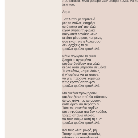
που έπιασα. Είναι φοβερό! Δεν μπορεί κανείς να κ
λειά του.
Ασμα
Ξαπλωτοί με τεμπελιά
μες το ντάλα μεσημέρι
από κάτω απ' την ελιά
είχαν στήσει τη φωλιά.
και γλυκά λογάκια λένε
κι είπα μέσα μου, καημένε,
σου εκόπηκε η λαλιά σου,
δεν αρχίζεις τα φι.............
τρούλα τρούλα τρουλαλά.
Νά κι αρχίζουν τα φιλιά
ζωηρά κι αγριεμένα
και δεν βγάζουν πια μιλιά
κι όλα αυτά μπροστά σε μένα!
Τί να κάνω, να με ιδούνε,
ή ν' αφήσω να τα πούνε.
να μην πάρουνε χαμπάρι
πως κρατούσα το φαν.......
τρούλα τρούλα τρουλαλά.
Μα εκείνοι προχωρούν
και δεν ξέρω πού θα φθάσουν
όπως πάνε πια μπορούν,
κάθε όριον να περάσουν.
Τότε το μουστάκι στρίβω
και τη φούρκα πια δεν κρύβω,
τρέχω απάνω ολοίσα,
να τους κόψω αυτή τη λυσ......
τρούλα τρούλα τρουλαλά.
Και τους λέω: μωρέ, μή!
Τόσην ώραν σας κοιτάζω,
φθάνουν οι παροξυσμοί,