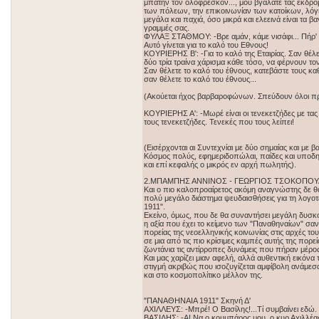
μπάτην τον ολόφρεσκον..., μου βγάλατε τας εκδρο
των πόλεων, την επικοινωνίαν των κατοίκων, λόγ
μεγάλα και παχιά, όσο μικρά και ελεεινά είναι τα βαγ
γραμμές σας.
ΦΥΛΑΞ ΣΤΑΘΜΟΥ: -Βρε αμάν, κάμε νισάφι... Πήρ'
Αυτό γίνεται για το καλό του Εθνους!
ΚΟΥΡΙΕΡΗΣ Β': -Για το καλό της Εταιρίας. Σαν θέλε
δύο τρία τραίνα χάρισμα κάθε τόσο, να φέρνουν τ
Σαν θέλετε το καλό του έθνους, κατεβάστε τους κ
σαν θέλετε το καλό του έθνους...
(Ακούεται ήχος βαρβαροφώνων. Σπεύδουν όλοι π
ΚΟΥΡΙΕΡΗΣ Α': -Μωρέ είναι οι τενεκετζήδες με τα
τους τενεκετζήδες. Τενεκές που τους λείπει!
(Εισέρχονται αι Συντεχνίαι με δύο σημαίας και με
Κόσμος πολύς, εφημεριδοπώλαι, παίδες και υποδη
και επί κεφαλής ο μικρός εν αρχή πωλητής).
2.ΜΠΑΜΠΗΣ ΑΝΝΙΝΟΣ - ΓΕΩΡΓΙΟΣ ΤΣΟΚΟΠΟΥΛΟ
Και ο πιο καλοπροαίρετος ακόμη αναγνώστης δε θα
πολύ μεγάλο διάστημα ψευδαισθήσεις για τη λογο
1911".
Εκείνο, όμως, που δε θα συναντήσει μεγάλη δυσκολ
η αξία που έχει το κείμενο των "Παναθηναίων" σαν
πορείας της νεοελληνικής κοινωνίας στις αρχές το
σε μια από τις πιο κρίσιμες καμπές αυτής της πορε
ζωντάνια τις αντίρροπες δυνάμεις που πήραν μέρο
Και μας χαρίζει μιαν αφελή, αλλά αυθεντική εικόνα
στιγμή ακριβώς που ισοζυγίζεται αμφίβολη ανάμεσ
και στο κοσμοπολίτικο μέλλον της.
"ΠΑΝΑΘΗΝΑΙΑ 1911" Σκηνή Δ'
ΑΧΙΛΛΕΥΣ: -Μπρέ! Ο Βασίλης!...Τί συμβαίνει εδώ.
ΒΑΣΙΛΗΣ: -Α! Να ο κουμπάρος μου, ο κυρ Αχιλλέας