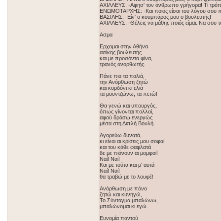
ΑΧΙΛΛΕΥΣ: -Αφησ' τον άνθρωπο γρήγορα! Τί τρόπος
ΕΝΩΜΟΤΑΡΧΗΣ: -Και ποιός είσαι του λόγου σου πο
ΒΑΣΙΛΗΣ: -Είν' ο κουμπάρος μου ο βουλευτής!
ΑΧΙΛΛΕΥΣ: -Θέλεις να μάθης ποιός είμαι. Να σου 
Ασμα
Ερχομαι στην Αθήνα
ασίκης βουλευτής
και με προσόντα φίνα,
τρανός ανορθωτής.
Πάνε πια τα παλιά,
την Ανόρθωση ζητώ
και κορδόνι κι ελιά
τα μουντζώνω, τα πετώ!
Θα γενώ και υπουργός,
όπως γίνονται πολλοί,
αφού δράσω ενεργώς
μέσα στη Διπλή Βουλή.
Αγορεύω δυνατά,
κι είναι αι κρίσεις μου σοφαί
και του κάθε φαφλατά
δε με πιάνουν αι μομφαί!
Ναί! Ναί!
Και με τούτα και μ' αυτά -
Ναί! Ναί!
θα τραβώ με το λουφέ!
Ανόρθωση με πόνο
ζητώ και κυνηγώ,
Το Σύνταγμα μπαλώνω,
μπαλώνομαι κι εγώ.
Ευνομία παντού