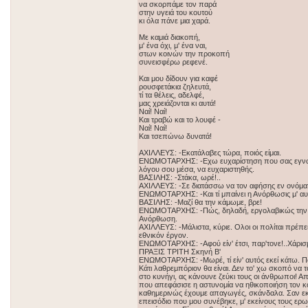
να σκορπάμε τον παρά
στην υγειά του κουτού
κι όλα πάνε μια χαρά.
Με καμιά διακοπή,
μ' ένα όχι, μ' ένα ναι,
στων κοινών την προκοπή
συνεισφέρω ρεφενέ.
Και μου δίδουν για καφέ
ρουσφετάκια ζηλευτά,
τί τα θέλεις, αδελφέ,
μας χρειάζονται κι αυτά!
Ναί! Ναί!
Και τραβώ και το λουφέ -
Ναί! Ναί!
Και τσεπώνω δυνατά!
ΑΧΙΛΛΕΥΣ: -Εκατάλαβες τώρα, ποιός είμαι.
ΕΝΩΜΟΤΑΡΧΗΣ: -Εχω ευχαρίστηση που σας εγνώρ
λόγου σου μέσα, να ευχαριστηθής.
ΒΑΣΙΛΗΣ: -Στάκα, ωρέ!..
ΑΧΙΛΛΕΥΣ: -Σε διατάσσω να τον αφήσης εν ονόμα
ΕΝΩΜΟΤΑΡΧΗΣ: -Και τί μπαίνει η Ανόρθωσις μ' αυ
ΒΑΣΙΛΗΣ: -Μαζί θα την κάμωμε, βρε!
ΕΝΩΜΟΤΑΡΧΗΣ: -Πώς, δηλαδή, εργολαβικώς την επ
Ανόρθωση.
ΑΧΙΛΛΕΥΣ: -Μάλιστα, κύριε. Ολοι οι πολίται πρέπε
εθνικόν έργον.
ΕΝΩΜΟΤΑΡΧΗΣ: -Αφού είν' έτσι, παρ'τονε!..Χάρισ
ΠΡΑΞΙΣ ΤΡΙΤΗ Σκηνή Β'
ΕΝΩΜΟΤΑΡΧΗΣ: -Μωρέ, τί είν' αυτός εκεί κάτω. Πο
Κάτι λαθρεμπόριον θα είναι. Δεν το' χω σκοπό να
στο κυνήγι, ας κάνουνε ζεύκι τους οι άνθρωποι! Α
που απεφάσισε η αστυνομία να ηθικοποιήση τον κ
καθημερινώς έχουμε απαγωγές, σκάνδαλα. Σαν εκ
επεισόδιο που μου συνέβηκε, μ' εκείνους τους ερ