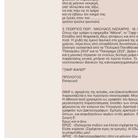
όλα ας μείνουν εκκρεμή,
γιατ' αλλιώτικα σας τάζω,
να σας πάω εις το τμήμα
και να σβήσω τον καημό σας
με ξυλιές στον πισ................
τρούλα τρούλα τρουλαλά.
3. ΓΕΩΡΓΙΟΣ ΠΩΠ - ΝΙΚΟΛΑΟΣ ΛΑΣΚΑΡΗΣ - Μ. ΛΙ
Οπως είχε γράψει η εφημερίδα "Αθήναι", το "Ξιφίρ
Ελλάδος από θεαματικής ιδίως απόψεως και από 
ποτέ. Η χλιδή της έμεινε θρυλική στα χρονικά της
χρόνου, πέρα ίσως από οποιαδήποτε δυνατότητα ρ
ξεκίνησε ουσιαστικά από τα "Πολεμικά Παναθήναια"
"Παπαγάλο 1914" και το "Πανόραμα 1915", βρήκε σ
και η μουσική πέρασαν σε εντελώς δεύτερη μοίρα κ
παράστασης γενικά, μπήκαν σε πρώτο πλάνο. Το "
νεοπλουτικών ιδανικών της καινουριοσχηματισμένη
"ΞΙΦΙΡ ΦΑΛΕΡ"
ΠΡΟΛΟΓΟΣ
Εισαγωγή
(Μεθ' ο, αιρομένης της αυλαίας, και εξακολουθούσης
παρουσιάζεται η του προλόγου σκηνογραφία. Μεγα
Η αίθουσα αυτή χρησιμεύει ως γραφείον του Αρεως
μεγαλοπρεπή παραπετάσματα, όπισθεν των οποίων 
φέρουσα εις τον κοιτώνα του Υπουργού. Αριστερά δ
γραφείον των Δακτυλογράφων. Εμπρός αριστερά το
όπλων, και ασφυξιογόνων αερίων εντός φιαλών. Ε
Σκηνή Ε'
Ερως και οι άνω
ΕΡΩΣ: -(Εισέρχεται πηδών και έπειτα στρέφεται πρ
Ελάτε κορίτσια. (Στρέφεται προς τα εμπρός). Α! Εδώ 
οι μπαμπάδες μου!
ΑΡΗΣ: -Οι δακτυλογράφισσες είπα να μείνουν έξω. 