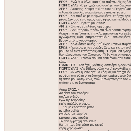
ΕΡΩΣ: -Εγώ άμα θέλω κάτι τί, το παίρνω δίχως άδε
ΓΙΩΡΓΟΥΛΑΣ: -Ε ρε, χάζι που σου' χει του διαόλου
ΑΡΗΣ: -Ακουσες. Κουραμπιέ σε είπε ο Γιωργούλας κ
τέλους δε μου λες ποιά ηλικία σε παίρνει εσένα.
ΕΡΩΣ: -Και ποιά δε με παίρνει εμένα. Υπάρχει ηλικ
μέσα. Δεν σου είπα όμως πως έφερα και τις Μούσε
ΓΙΩΡΓΟΥΛΑΣ: -Βρε τη μουσίτσα!
ΑΡΗΣ: -Εκείνες να έλθουν αργότερα.
ΕΡΩΣ: -Δεν μπορούν πλέον να είναι δακτυλογράφο
Αφησε πια τη Γλυπτική, την Αρχιτεκτονική και τη 
αγνώριστες. Κάτι μούτρα σπασμένα... σακατεμένα! 
βγουν από το νοσοκομείον.
ΑΡΗΣ: -Καλέ άστες αυτές. Εσύ έχεις κανένα παρά
ΕΡΩΣ: -Για μένα, μη σε νοιάζει. Εγώ και εις τον 
μου. Αλλά είναι κατάστασις αυτή. Η μαμά μου η Αφ
δακτυλογράφος του Ολύμπου! Τί θα γίνη ο κόσμος
ΓΙΩΡΓΟΥΛΑΣ: -Εννοια σου και τουλόγου σου είσαι
κάτω!
ΗΦΑΙΣΤΟΣ: -Τον έχει, βλέπεις, αναλάβει η αφεντι
ΓΙΩΡΓΟΥΛΑΣ: -Αμ βέβαια, ούλο και μ' εργολαβίες έ
ΕΡΩΣ: -Αν δεν ήμουν εγώ, ο κόσμος θα ήτο χαμέν
άναψαν στη ράχη οι σεβαστοί μου πατέρες από δω. 
τη σαϊτα μου αυτήν εδώ, εγώ θ' αναγεννήσω τον κ
στήσω την ανθρωπότητα.
Ασμα ΕΡΩΣ: -
Αν είσαι του πολέμου
σύ Αρη ο θεός
εγώ της Αφροδίτης
είμ' ο τρελλός ο γυιος.
Και με κλειστά τα μάτια
αν ρίξω σαϊτιά,
καθόλου δε λοξεύει,
κτυπάει στην καρδιά.
Τικ τακ η φτωχή σαν κάνη
θα πη πως έχει μέσα της φωτιά
γερή γερή φωτιά,