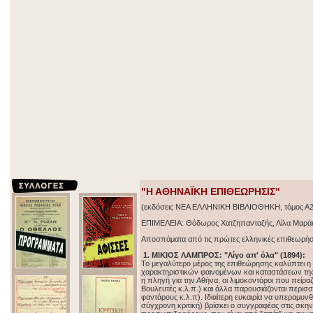
"Η ΑΘΗΝΑΪΚΗ ΕΠΙΘΕΩΡΗΣΙΣ"
(εκδόσεις ΝΕΑ ΕΛΛΗΝΙΚΗ ΒΙΒΛΙΟΘΗΚΗ, τόμος Α2 
ΕΠΙΜΕΛΕΙΑ: Θόδωρος Χατζηπανταζής, Λίλα Μαρά
Αποσπάματα από τις πρώτες ελληνικές επιθεωρήσ
1. ΜΙΚΙΟΣ ΛΑΜΠΡΟΣ: "Λίγο απ' όλα" (1894):
Το μεγαλύτερο μέρος της επιθεώρησης καλύπτει η
χαρακτηριστικών φαινομένων και καταστάσεων της ε
η πληγή για την Αθήνα, οι λιμοκοντόροι που πείραζ
Βουλευτές κ.λ.π.) και άλλα παρουσιάζονται περισσ
φαντάρους κ.λ.π). Ιδιαίτερη ευκαιρία να υπεραμυνθε
σύγχρονη κριτική) βρίσκει ο συγγραφέας στις σκην