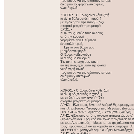
που μόνον να την σβήσουν μπορεί
δικά μου τρυφερά γλυκά φιλιά,
γλυκά φιλιά.
ΧΟΡΟΣ: - Ο Ερως δίνει κάθε ζωή
κι είν' η δόξα αυτός,η χαρά, }
με τη δική του την πνοή } (δις)
σκορπά μακριά τη συμφορά.
ΕΡΩΣ: -
Κι αν τους θεούς τους άλλους
από την κορυφή
γκρεμίσαν του Ολύμπου
ένα καλό πρωϊ,
Εμένα στο βωμό μου
μ' αφήσανε ψηλά!
Ο Έρως κυβερνούσε
κι αυτός θα κυβερνά.
Τικ τακ η φτωχή σαν κάνη
θα πη πως έχει μέσα της φωτιά,
γερή γερή φωτιά,
που μόνον να την σβήσουν μπορεί
δικά μου γλυκά φιλιά,
γλυκά φιλιά.
ΧΟΡΟΣ: - Ο Ερως δίνει κάθε ζωή
κι είν' η δόξα αυτός, η χαρά, }
με τη δική του την πνοή } (δις)
σκορπά μακριά τη συμφορά.
ΑΡΗΣ: - Ελα τώρα, δίνε του! Δρόμο! Εχουμε εργα
και πληρεξούσιοι Υπουργοί των Μεγάλων Δυνάμεων
ΠΡΟΣΩΠΑΡΧΗΣ: -Αμέσως, κ.Υπουργέ! (Φεύγει).
ΑΡΗΣ: -(Βλέπων από τα ανοικτά παραπετάσματα). 
(Τηλεσκόπιον). Τρομερή καντρίλια παίζεται εις το 
με τους Αυστριακούς!...Μπρε, μπρε τρεχάλα και κα
τους Γερμανούς...Παν τα καράβια τα κακόμοιρα...Α! Ε
ΦΡΟΥΡΟΣ: -(Αναγγέλλει). Οι κύριοι Μετωπάρχαι.
ΑΡΗΣ: -Ας εισέλθουν...