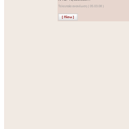
Τελευταία ανανέωση ( 05.03.08 )
[ Πίσω ]