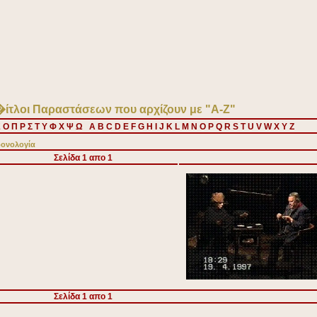
�ίτλοι Παραστάσεων που αρχίζουν με "Α-Ζ"
Ξ
Ο
Π
Ρ
Σ
Τ
Υ
Φ
Χ
Ψ
Ω
A
B
C
D
E
F
G
H
I
J
K
L
M
N
O
P
Q
R
S
T
U
V
W
X
Y
Z
ονολογία
Σελίδα
1
απο
1
Σελίδα
1
απο
1