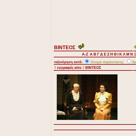
ΒΙΝΤΕΟΣ
A-Z
Α
Β
Γ
Δ
Ε
Ζ
Η
Θ
Ι
Κ
Λ
Μ
Ν
ταξινόμηση κατά:
'Ονομα παράστασης
Χρ
3
εγγραφές απo
3
ΒΙΝΤΕΟΣ