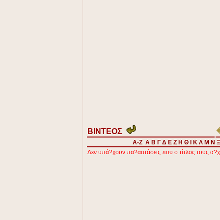
ΒΙΝΤΕΟΣ
A-Z
Α
Β
Γ
Δ
Ε
Ζ
Η
Θ
Ι
Κ
Λ
Μ
Ν
Δεν υπά?χουν πα?αστάσεις που ο τίτλος τους α?χί