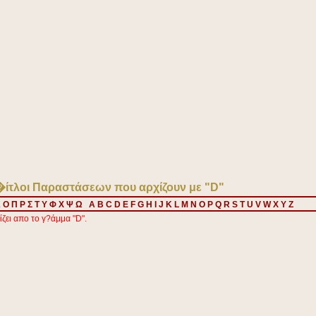
�ίτλοι Παραστάσεων που αρχίζουν με "D"
Ξ
Ο
Π
Ρ
Σ
Τ
Υ
Φ
Χ
Ψ
Ω
A
B
C
D
E
F
G
H
I
J
K
L
M
N
O
P
Q
R
S
T
U
V
W
X
Y
Z
ζει απο το γ?άμμα "D".